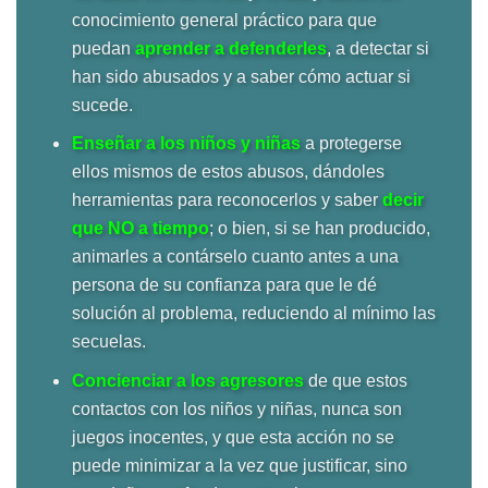
conocimiento general práctico para que
puedan
aprender a defenderles
, a detectar si
han sido abusados y a saber cómo actuar si
sucede.
Enseñar a los niños y niñas
a protegerse
ellos mismos de estos abusos, dándoles
herramientas para reconocerlos y saber
decir
que NO a tiempo
; o bien, si se han producido,
animarles a contárselo cuanto antes a una
persona de su confianza para que le dé
solución al problema, reduciendo al mínimo las
secuelas.
Concienciar a los agresores
de que estos
contactos con los niños y niñas, nunca son
juegos inocentes, y que esta acción no se
puede minimizar a la vez que justificar, sino