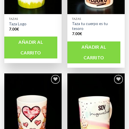
TAZAS
TAZAS
Taza tu cuerpo es tu
Taza Logo
tesoro
7.00
€
7.00
€
AÑADIR AL
AÑADIR AL
CARRITO
CARRITO