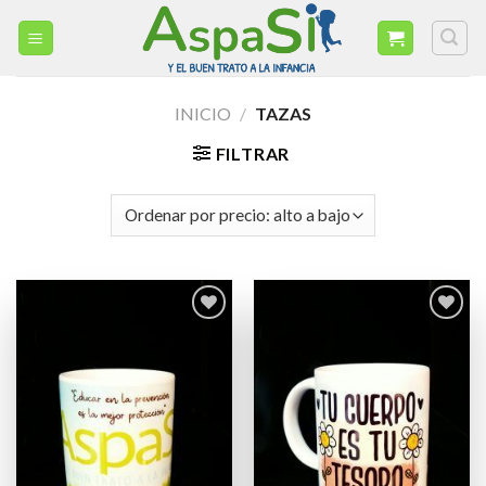
Skip
to
content
INICIO
/
TAZAS
FILTRAR