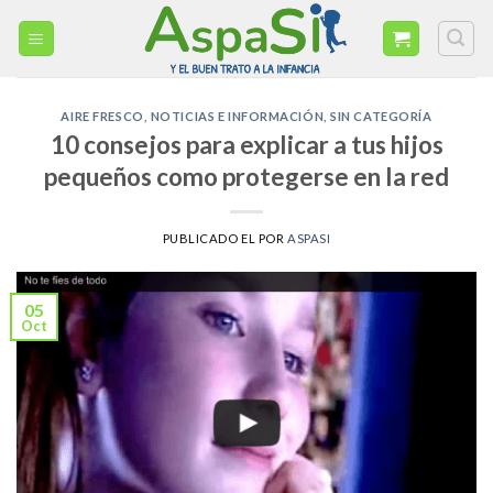
Skip
to
content
AIRE FRESCO
,
NOTICIAS E INFORMACIÓN
,
SIN CATEGORÍA
10 consejos para explicar a tus hijos
pequeños como protegerse en la red
PUBLICADO EL
POR
ASPASI
05
Oct