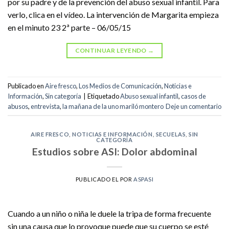
por su padre y de la prevención del abuso sexual infantil. Para
verlo, clica en el vídeo. La intervención de Margarita empieza
en el minuto 23 2ª parte – 06/05/15
CONTINUAR LEYENDO
→
Publicado en
Aire fresco
,
Los Medios de Comunicación
,
Noticias e
Información
,
Sin categoría
|
Etiquetado
Abuso sexual infantil
,
casos de
abusos
,
entrevista
,
la mañana de la uno mariló montero
Deje un comentario
AIRE FRESCO
,
NOTICIAS E INFORMACIÓN
,
SECUELAS
,
SIN
CATEGORÍA
Estudios sobre ASI: Dolor abdominal
PUBLICADO EL
POR
ASPASI
Cuando a un niño o niña le duele la tripa de forma frecuente
sin una causa que lo provoque puede que su cuerpo se esté