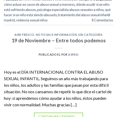
cómo actuar en casos de abuso sexual a menores
,
dónde acudir si un niño
está sufriendo abusos
,
psicologa especialista abusos sexuales a niños
,
qué
hacer si un niño está siendo abusado
,
tratamiento del abuso sexual infantil
madrid
,
violencia sexual niños
5
Comentarios
AIRE FRESCO
,
NOTICIAS E INFORMACIÓN
,
SIN CATEGORÍA
19 de Noviembre – Entre todos podemos
PUBLICADO EL
POR
ASPASI
Hoy es el DÍA INTERNACIONAL CONTRA EL ABUSO
SEXUAL INFANTIL. Seguimos un año más trabajando para
los niños, los adultos y las familias que pasan por esta difícil
situación. No nos cansamos de repetir lo que dice el cartel de
hoy: si aprendemos cómo ayudar a los niños, éstos pueden
vivir con normalidad. Muchas gracias […]
CONTINUAR LEYENDO
→