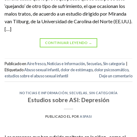
‘quejando’ de otro tipo de sufrimiento, el que ocasionan los
malos tratos, de acuerdo a un estudio dirigido por Miranda
van Tilburg, de la Universidad de Carolina del Norte (EE.UU.).
[…]
CONTINUAR LEYENDO
→
Publicado en
Aire fresco
,
Noticias e Información
,
Secuelas
,
Sin categoría
|
Etiquetado
Abuso sexual infantil
,
dolor de estómago
,
dolor psicosomático
,
estudios sobre el abuso sexual infantil
Deje un comentario
NOTICIAS E INFORMACIÓN
,
SECUELAS
,
SIN CATEGORÍA
Estudios sobre ASI: Depresión
PUBLICADO EL
POR
ASPASI
Las personas que han sufrido maltrato en la niñez –como el