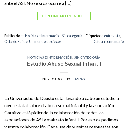
ante el ASI. No sé si os ocurre a […]
CONTINUAR LEYENDO
→
Publicado en
Noticias e Información
,
Sin categoría
|
Etiquetado
entrevista
,
Octavio Faílde
,
Un mundo de ciegos
Deje un comentario
NOTICIAS E INFORMACIÓN
,
SIN CATEGORÍA
Estudio Abuso Sexual Infantil
PUBLICADO EL
POR
ASPASI
La Universidad de Deusto está llevando a cabo un estudio a
nivel estatal sobre el abuso sexual infantil y la asociación
Garaitza está pidiendo la colaboración de todas las
asociaciones de ASI y maltrato infantil. Por eso os pedimos
vuestra colaboración. Cada una de vuestras respuestas son