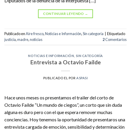
Diputados de la denuncia de la interpuesta […]
CONTINUAR LEYENDO
→
Publicado en
Aire fresco
,
Noticias e Información
,
Sin categoría
|
Etiquetado
justicia
,
madre
,
noticias
2
Comentarios
NOTICIAS E INFORMACIÓN
,
SIN CATEGORÍA
Entrevista a Octavio Faílde
PUBLICADO EL
POR
ASPASI
Hace unos meses os presentamos el trailer del corto de
Octavio Faílde “Un mundo de ciegos”, un corto que sin duda
alguna es duro pero con el que espera remover muchas
conciencias. Hoy tenemos la oportunidad de presentaros una
entrevista cargada de emoción, sensibilidad y determinación