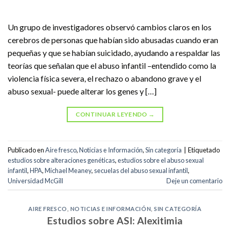
Un grupo de investigadores observó cambios claros en los
cerebros de personas que habían sido abusadas cuando eran
pequeñas y que se habían suicidado, ayudando a respaldar las
teorías que señalan que el abuso infantil –entendido como la
violencia física severa, el rechazo o abandono grave y el
abuso sexual- puede alterar los genes y […]
CONTINUAR LEYENDO
→
Publicado en
Aire fresco
,
Noticias e Información
,
Sin categoría
|
Etiquetado
estudios sobre alteraciones genéticas
,
estudios sobre el abuso sexual
infantil
,
HPA
,
Michael Meaney
,
secuelas del abuso sexual infantil
,
Universidad McGill
Deje un comentario
AIRE FRESCO
,
NOTICIAS E INFORMACIÓN
,
SIN CATEGORÍA
Estudios sobre ASI: Alexitimia