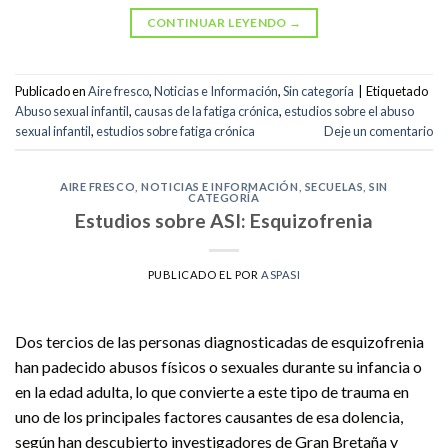
CONTINUAR LEYENDO
→
Publicado en
Aire fresco
,
Noticias e Información
,
Sin categoría
|
Etiquetado
Abuso sexual infantil
,
causas de la fatiga crónica
,
estudios sobre el abuso
sexual infantil
,
estudios sobre fatiga crónica
Deje un comentario
AIRE FRESCO
,
NOTICIAS E INFORMACIÓN
,
SECUELAS
,
SIN
CATEGORÍA
Estudios sobre ASI: Esquizofrenia
PUBLICADO EL
POR
ASPASI
Dos tercios de las personas diagnosticadas de esquizofrenia
han padecido abusos físicos o sexuales durante su infancia o
en la edad adulta, lo que convierte a este tipo de trauma en
uno de los principales factores causantes de esa dolencia,
según han descubierto investigadores de Gran Bretaña y