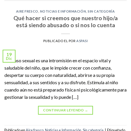
AIRE FRESCO
,
NOTICIAS E INFORMACIÓN
,
SIN CATEGORÍA
Qué hacer si creemos que nuestro hijo/a
está siendo abusado o si nos lo cuenta
PUBLICADO EL
POR
ASPASI
19
Dic
El abuso sexual es una intromisión en el espacio vital y
saludable del niño, que le impide crecer con confianza,
despertar su cuerpo con naturalidad, abrirse a su propia
sensualidad, a sus sentidos y a su disfrute. Estimula al niño
cuando aún no está preparado física ni psicológicamente para
gestionar la sexualidad y lo puede […]
CONTINUAR LEYENDO
→
Publicado en
Aire fresco
,
Noticias e Información
,
Sin categoría
|
Etiquetado