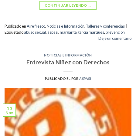
CONTINUAR LEYENDO
→
Publicado en
Aire fresco
,
Noticias e Información
,
Talleres y conferencias
|
Etiquetado
abuso sexual
,
aspasi
,
margarita garcía marqués
,
prevención
Deje un comentario
NOTICIAS E INFORMACIÓN
Entrevista Niñez con Derechos
PUBLICADO EL
POR
ASPASI
13
Nov