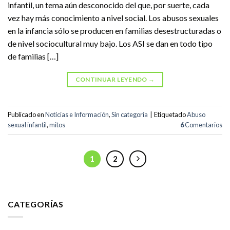
infantil, un tema aún desconocido del que, por suerte, cada
vez hay más conocimiento a nivel social. Los abusos sexuales
en la infancia sólo se producen en familias desestructuradas o
de nivel sociocultural muy bajo. Los ASI se dan en todo tipo
de familias […]
CONTINUAR LEYENDO
→
Publicado en
Noticias e Información
,
Sin categoría
|
Etiquetado
Abuso
sexual infantil
,
mitos
6
Comentarios
1
2
CATEGORÍAS