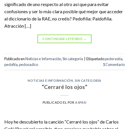
significado de uno respecto al otro así que para evitar
confusiones y ser lo más clara posible qué mejor que acceder
al diccionario de la RAE, no creéis? Pedofilia: Paidofilia.
Atracción […]
CONTINUAR LEYENDO
→
Publicado en
Noticias e Información
,
Sin categoría
|
Etiquetado
pederastia
,
pedofila
,
pedosadico
1
Comentario
NOTICIAS E INFORMACIÓN
,
SIN CATEGORÍA
“Cerraré los ojos”
PUBLICADO EL
POR
ASPASI
Hoy he descubierto la canción “Cerraré los ojos” de Carlos
Goñi (Revolver) sensible, dura, preciosa que habla sobre el