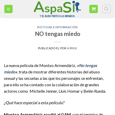
Skip
to
content
NOTICIAS E INFORMACIÓN
NO tengas miedo
PUBLICADO EL
POR
ASPASI
La nueva pelicula de Montxo Armendáriz,
«
No tengas
miedo
«
,
trata de mostrar diferentes historias del abuso
sexual y las secuelas a las que los personajes se enfrentan,
para ello se ha contado con la colaboración de grandes
actores como Michelle Jenner, Lluis Homar y Belén Rueda.
¿Qué hace especial a esta película?
Montxo Armendáriz acudió al GAM
, con el permiso de