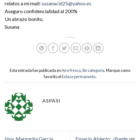
relatos a mi mail:
susanacid25@yahoo.es
Aseguro confidencialidad al 200%
Un abrazo bonito,
Susana
Esta entrada fue publicada en
Aire fresco
,
Sin categoría
. Marque como
favorito el
Enlace permanente
.
ASPASI
Hoy, Margarita García
Espacio Abierto: ¿Puede ser