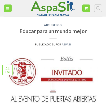
Skip
to
content
AIRE FRESCO
Educar para un mundo mejor
PUBLICADO EL
POR
ASPASI
24
Ene