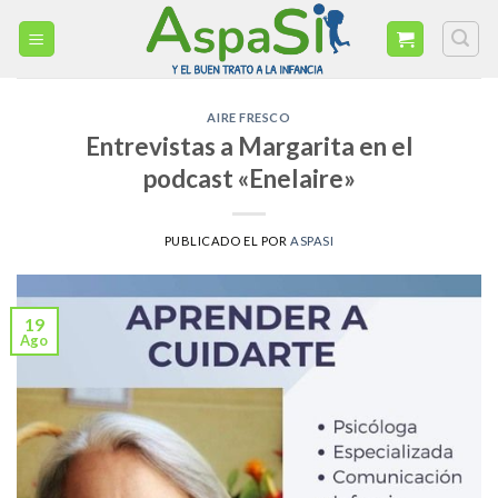
Skip
to
content
AIRE FRESCO
Entrevistas a Margarita en el
podcast «Enelaire»
PUBLICADO EL
POR
ASPASI
19
Ago