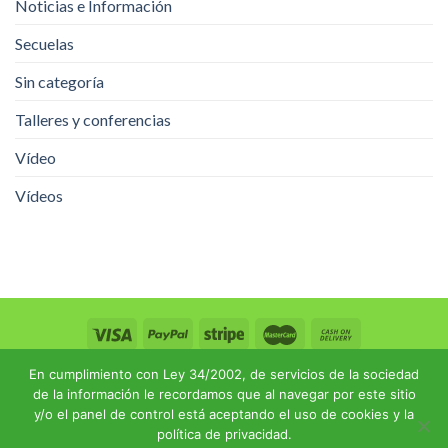
Noticias e Información
Secuelas
Sin categoría
Talleres y conferencias
Vídeo
Vídeos
En cumplimiento con Ley 34/2002, de servicios de la sociedad
COLABORA
AVISO LEGAL
POLÍTICA DE PRIVACIDAD
POLÍTICA DE COOKIES
de la información le recordamos que al navegar por este sitio
y/o el panel de control está aceptando el uso de cookies y la
política de privacidad.
© 2026 ASPASI Web. Todos los derechos reservados.