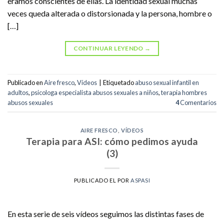
éramos conscientes de ellas. La identidad sexual muchas
veces queda alterada o distorsionada y la persona, hombre o
[…]
CONTINUAR LEYENDO
→
Publicado en
Aire fresco
,
Vídeos
|
Etiquetado
abuso sexual infantil en
adultos
,
psicologa especialista abusos sexuales a niños
,
terapia hombres
abusos sexuales
4
Comentarios
AIRE FRESCO
,
VÍDEOS
Terapia para ASI: cómo pedimos ayuda
(3)
PUBLICADO EL
POR
ASPASI
En esta serie de seis vídeos seguimos las distintas fases de