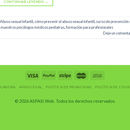
CONTINUAR LEYENDO
→
Abuso sexual infantil
,
cómo prevenir el abuso sexual infantil
,
curso de prevención
 maestros psicólogos médicos pediatras
,
formación para profesionales
Deje un comenta
LABORA
AVISO LEGAL
POLÍTICA DE PRIVACIDAD
POLÍTICA DE COOK
© 2026 ASPASI Web. Todos los derechos reservados.