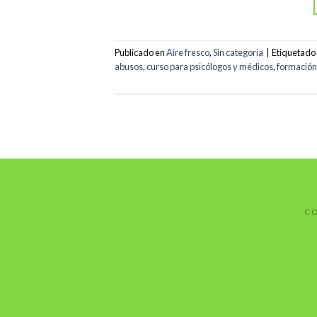
Publicado en
Aire fresco
,
Sin categoría
|
Etiquetado
abusos
,
curso para psicólogos y médicos
,
formación
CO