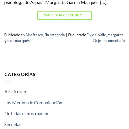
psicóloga de Aspasi, Margarita García Marqués. […]
CONTINUAR LEYENDO
→
Publicado en
Aire fresco
,
Sin categoría
|
Etiquetado
Ely del Valle
,
margarita
garcía marqués
Deje un comentario
CATEGORÍAS
Aire fresco
Los Medios de Comunicación
Noticias e Información
Secuelas