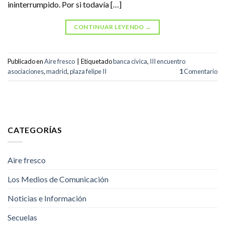
ininterrumpido. Por si todavía […]
CONTINUAR LEYENDO
→
Publicado en
Aire fresco
|
Etiquetado
banca civica
,
III encuentro
asociaciones
,
madrid
,
plaza felipe II
1
Comentario
CATEGORÍAS
Aire fresco
Los Medios de Comunicación
Noticias e Información
Secuelas