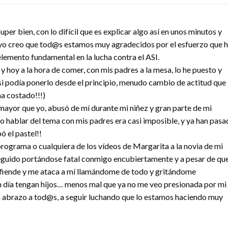
per bien, con lo difícil que es explicar algo así en unos minutos y
yo creo que tod@s estamos muy agradecidos por el esfuerzo que 
elemento fundamental en la lucha contra el ASI.
 hoy a la hora de comer, con mis padres a la mesa, lo he puesto y
si podía ponerlo desde el principio, menudo cambio de actitud que
a costado!!!)
mayor que yo, abusó de mí durante mi niñez y gran parte de mi
 hablar del tema con mis padres era casi imposible, y ya han pas
ó el pastel!!
programa o cualquiera de los vídeos de Margarita a la novia de mi
eguido portándose fatal conmigo encubiertamente y a pesar de qu
defiende y me ataca a mí llamándome de todo y gritándome
gún día tengan hijos… menos mal que ya no me veo presionada por mi
Un abrazo a tod@s, a seguir luchando que lo estamos haciendo muy