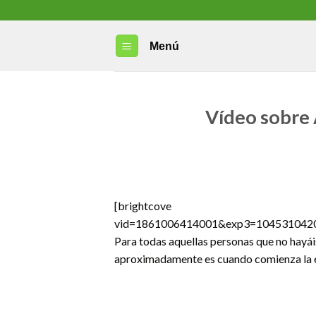
Skip
to
content
Menú
Vídeo sobre 
[brightcove
vid=1861006414001&exp3=1045310420
Para todas aquellas personas que no hayáis
aproximadamente es cuando comienza la en