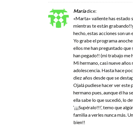
María
dice:
«Marta» valiente has estado su
mientras te están grabando!!
hecho, estas acciones son un 
Yo grabe el programa anoche y
ellos me han preguntado que 
han pegado!! (mi trabajo me h
Mi hermano, casi nueve años 
adolescencia. Hasta hace poco
diez años desde que se destap
Ojalá pudiese hacer ver este 
hermano pues, aunque él ha s
ella sabe lo que sucedió, lo 
‘¡¡¡Supéralo!!!’, temo que al
familia a verles nunca más. 
bien!!