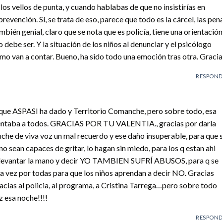
os vellos de punta, y cuando hablabas de que no insistirías en
revención. Sí, se trata de eso, parece que todo es la cárcel, las pen
también genial, claro que se nota que es policía, tiene una orientació
ebe ser. Y la situación de los niños al denunciar y el psicólogo
ómo van a contar. Bueno, ha sido todo una emoción tras otra. Gracia
RESPON
 que ASPASI ha dado y Territorio Comanche, pero sobre todo, esa
sentaba a todos. GRACIAS POR TU VALENTIA., gracias por darla
che de viva voz un mal recuerdo y ese daño insuperable, para que 
no sean capaces de gritar, lo hagan sin miedo, para los q estan ahi
n levantar la mano y decir YO TAMBIEN SUFRÍ ABUSOS, para q se
na vez por todas para que los niños aprendan a decir NO. Gracias
cias al policia, al programa, a Cristina Tarrega…pero sobre todo
z esa noche!!!!
RESPON