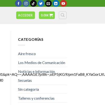
ACCEDER
0.00
€
CATEGORÍAS
Aire fresco
Los Medios de Comunicación
Noticias e Información
3117001&pk=AQ~~,AAAAGE7pI8k~,oEP5jKG9Jpm1FaB8_KYaGorL
30
Secuelas
Sin categoría
Talleres y conferencias