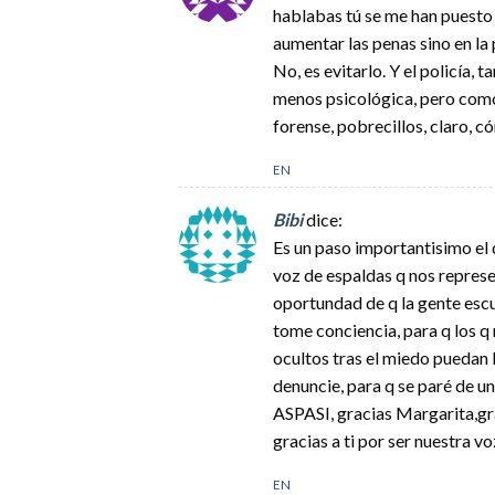
hablabas tú se me han puesto l
aumentar las penas sino en la p
No, es evitarlo. Y el policía, 
menos psicológica, pero como d
forense, pobrecillos, claro, c
EN
Bibi
dice:
Es un paso importantisimo el
voz de espaldas q nos repre
oportundad de q la gente escu
tome conciencia, para q los q 
ocultos tras el miedo pueda
denuncie, para q se paré de u
ASPASI, gracias Margarita,gra
gracias a ti por ser nuestra vo
EN