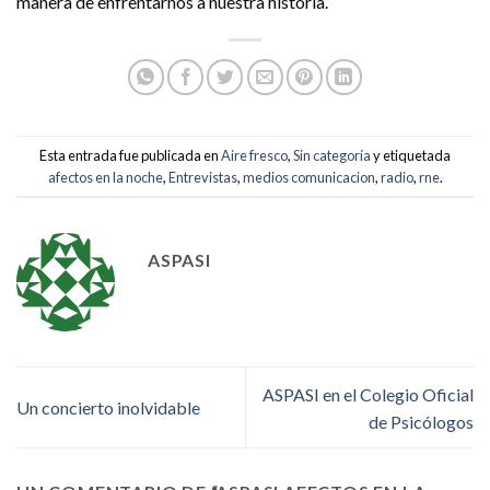
manera de enfrentarnos a nuestra historia.
Esta entrada fue publicada en
Aire fresco
,
Sin categoría
y etiquetada
afectos en la noche
,
Entrevistas
,
medios comunicacion
,
radio
,
rne
.
ASPASI
ASPASI en el Colegio Oficial
Un concierto inolvidable
de Psicólogos