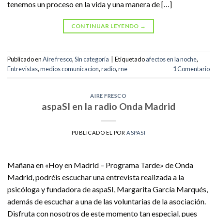
tenemos un proceso en la vida y una manera de […]
CONTINUAR LEYENDO
→
Publicado en
Aire fresco
,
Sin categoría
|
Etiquetado
afectos en la noche
,
Entrevistas
,
medios comunicacion
,
radio
,
rne
1
Comentario
AIRE FRESCO
aspaSI en la radio Onda Madrid
PUBLICADO EL
POR
ASPASI
Mañana en «Hoy en Madrid – Programa Tarde» de Onda
Madrid, podréis escuchar una entrevista realizada a la
psicóloga y fundadora de aspaSI, Margarita García Marqués,
además de escuchar a una de las voluntarias de la asociación.
Disfruta con nosotros de este momento tan especial, pues