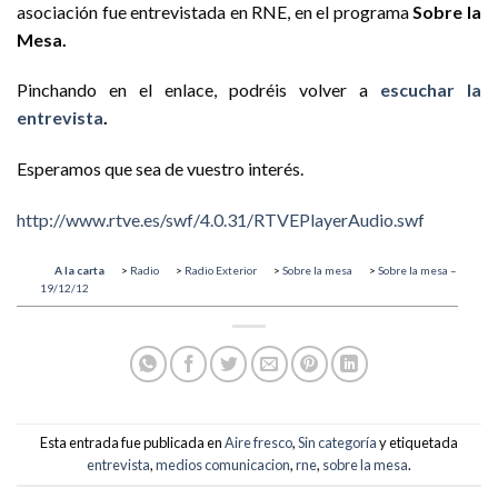
asociación fue entrevistada en RNE, en el programa
Sobre la
Mesa.
Pinchando en el enlace, podréis volver a
escuchar la
entrevista
.
Esperamos que sea de vuestro interés.
http://www.rtve.es/swf/4.0.31/RTVEPlayerAudio.swf
A la carta
>
Radio
>
Radio Exterior
>
Sobre la mesa
>
Sobre la mesa –
19/12/12
Esta entrada fue publicada en
Aire fresco
,
Sin categoría
y etiquetada
entrevista
,
medios comunicacion
,
rne
,
sobre la mesa
.