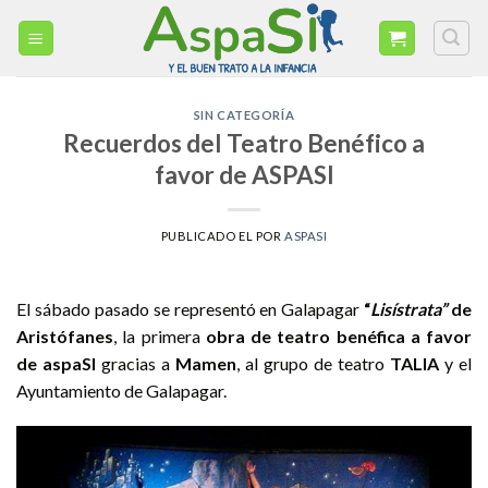
Skip
to
content
SIN CATEGORÍA
Recuerdos del Teatro Benéfico a
favor de ASPASI
PUBLICADO EL
POR
ASPASI
El sábado pasado se representó en Galapagar
“
Lisístrata”
de
Aristófanes
, la primera
obra de teatro benéfica a favor
de aspaSI
gracias a
Mamen
, al grupo de teatro
TALIA
y el
Ayuntamiento de Galapagar.