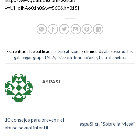
v=UHoIhAo01n8&w=560&h=315]
Esta entrada fue publicada en
Sin categoría
y etiquetada
abusos sexuales
,
galapagar
,
grupo TALIA
,
lísistrata de aristófanes
,
teatro benéfico
.
ASPASI
10 consejos para prevenir el
aspaSI en "Sobre la Mesa"
abuso sexual infantil