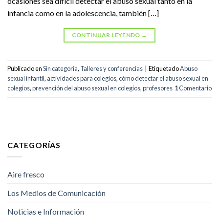
ocasiones sea difícil detectar el abuso sexual tanto en la
infancia como en la adolescencia, también […]
CONTINUAR LEYENDO
→
Publicado en
Sin categoría
,
Talleres y conferencias
|
Etiquetado
Abuso
sexual infantil
,
actividades para colegios
,
cómo detectar el abuso sexual en
colegios
,
prevención del abuso sexual en colegios
,
profesores
1
Comentario
CATEGORÍAS
Aire fresco
Los Medios de Comunicación
Noticias e Información