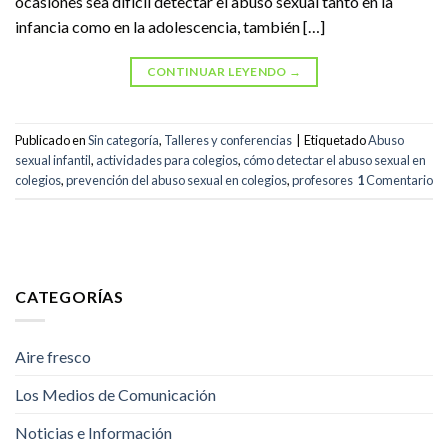
ocasiones sea difícil detectar el abuso sexual tanto en la
infancia como en la adolescencia, también […]
CONTINUAR LEYENDO
→
Publicado en
Sin categoría
,
Talleres y conferencias
|
Etiquetado
Abuso
sexual infantil
,
actividades para colegios
,
cómo detectar el abuso sexual en
colegios
,
prevención del abuso sexual en colegios
,
profesores
1
Comentario
CATEGORÍAS
Aire fresco
Los Medios de Comunicación
Noticias e Información