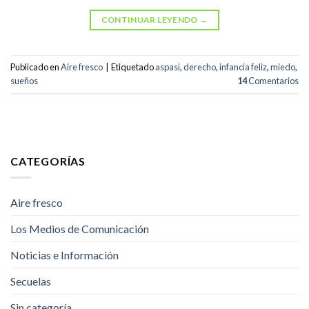
CONTINUAR LEYENDO
→
Publicado en
Aire fresco
|
Etiquetado
aspasi
,
derecho
,
infancia feliz
,
miedo
,
sueños
14
Comentarios
CATEGORÍAS
Aire fresco
Los Medios de Comunicación
Noticias e Información
Secuelas
Sin categoría