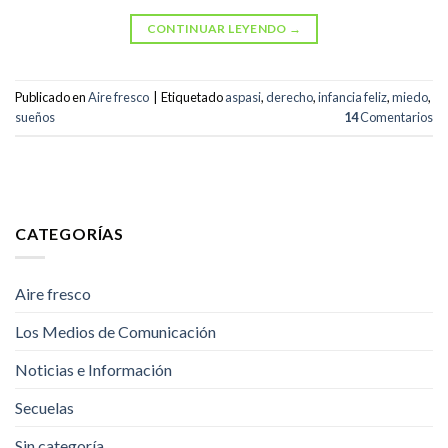
CONTINUAR LEYENDO
→
Publicado en
Aire fresco
|
Etiquetado
aspasi
,
derecho
,
infancia feliz
,
miedo
,
sueños
14
Comentarios
CATEGORÍAS
Aire fresco
Los Medios de Comunicación
Noticias e Información
Secuelas
Sin categoría